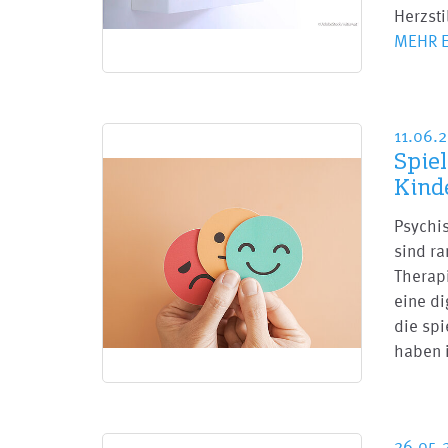
Herzst
MEHR 
11.06.
Spie
Kind
Psychi
sind ra
Therapi
eine di
die spi
haben
26.05.