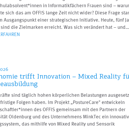
hulabsolvent*innen in Informatikfächern Frauen sind – war
te sich das am OFFIS lange Zeit nicht wider? Diese Frage sta
 Ausgangspunkt einer strategischen Initiative. Heute, fünf J
 sind die Zielmarken erreicht. Was sich verändert hat – und
ERFAHREN
2026
nomie trifft Innovation – Mixed Reality fü
geausbildung
räfte sind täglich hohen körperlichen Belastungen ausgesetz
gfristige Folgen haben. Im Projekt „PostureCare" entwickeln
schaftler*innen des OFFIS gemeinsam mit den Partnern der
sität Oldenburg und des Unternehmens MinkTec ein innovati
gssystem, das mithilfe von Mixed Reality und Sensorik