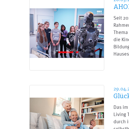
AHOI
Seit 2
Rahmen 
Thema 
die Ki
Bildung
Hause
29.04.
Glüc
Das im 
Living 
durch i
selbst