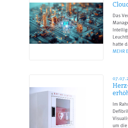
Clou
Das Ver
Manage
Intelli
Leuchtt
hatte d
MEHR 
07.07.
Herz
erhö
Im Rah
Defibri
Visuali
um die 