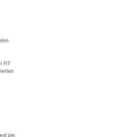
 den
r FIT
ierten
ent der