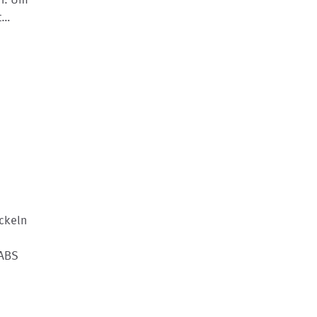
nt…
ckeln
 ABS