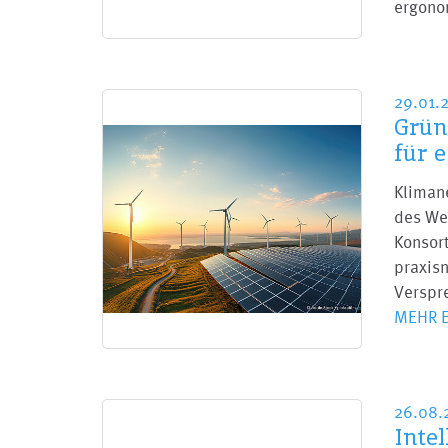
ergon
29.01.
Grün
für 
Klimane
des Wes
Konsort
praxis
Verspr
MEHR 
26.08
Inte