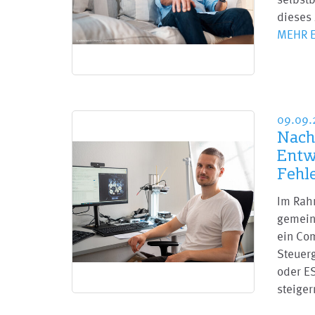
dieses 
MEHR 
09.09.
Nach
Entw
Fehl
Im Rah
gemein
ein Co
Steuer
oder ES
steige