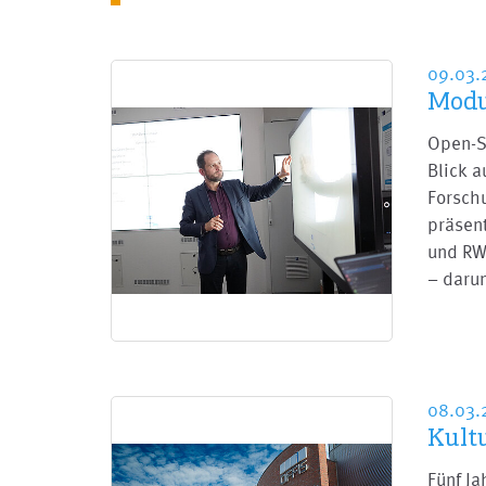
09.03.
Modu
Open-S
Blick 
Forsch
präsent
und RW
– daru
08.03
Kult
Fünf Ja