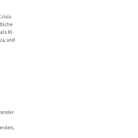
Crisis
tliche
als KI-
024 und
tender
werden,