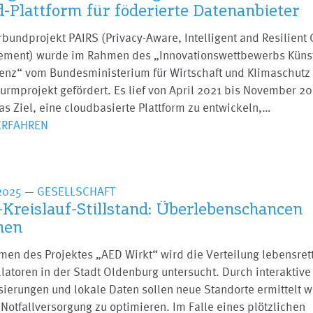
d-Plattform für föderierte Datenanbieter
bundprojekt PAIRS (Privacy-Aware, Intelligent and Resilient 
ment) wurde im Rahmen des „Innovationswettbewerbs Küns
genz“ vom Bundesministerium für Wirtschaft und Klimaschutz 
urmprojekt gefördert. Es lief von April 2021 bis November 2
as Ziel, eine cloudbasierte Plattform zu entwickeln,…
ERFAHREN
2025
— GESELLSCHAFT
-Kreislauf-Stillstand: Überlebenschancen
hen
men des Projektes „AED Wirkt“ wird die Verteilung lebensret
llatoren in der Stadt Oldenburg untersucht. Durch interaktive
sierungen und lokale Daten sollen neue Standorte ermittelt 
Notfallversorgung zu optimieren. Im Falle eines plötzlichen