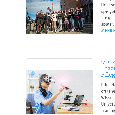
Hochsc
spiegel
2019 am
später,
MEHR 
17.02.
Ergo
Pfle
Pflegek
oft lan
Wissen
Univer
Trainin