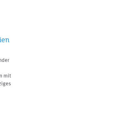
ien
änder
n mit
ziges