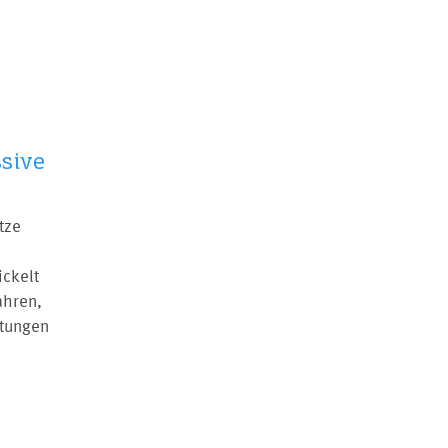
ssive
tze
ickelt
ahren,
stungen