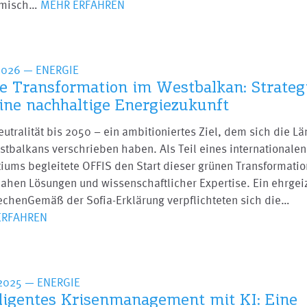
omisch…
MEHR ERFAHREN
2026
— ENERGIE
e Transformation im Westbalkan: Strateg
eine nachhaltige Energiezukunft
utralität bis 2050 – ein ambitioniertes Ziel, dem sich die L
tbalkans verschrieben haben. Als Teil eines internationalen
iums begleitete OFFIS den Start dieser grünen Transformatio
nahen Lösungen und wissenschaftlicher Expertise. Ein ehrgei
echenGemäß der Sofia-Erklärung verpflichteten sich die…
ERFAHREN
.2025
— ENERGIE
lligentes Krisenmanagement mit KI: Eine