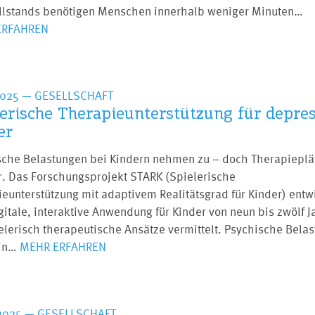
illstands benötigen Menschen innerhalb weniger Minuten…
ERFAHREN
2025
— GESELLSCHAFT
lerische Therapieunterstützung für depre
er
sche Belastungen bei Kindern nehmen zu – doch Therapieplä
r. Das Forschungsprojekt STARK (Spielerische
eunterstützung mit adaptivem Realitätsgrad für Kinder) entw
gitale, interaktive Anwendung für Kinder von neun bis zwölf J
elerisch therapeutische Ansätze vermittelt. Psychische Bela
 in…
MEHR ERFAHREN
2025
— GESELLSCHAFT