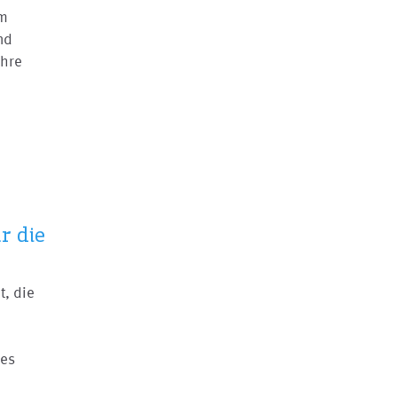
um
nd
ahre
…
r die
t, die
ves