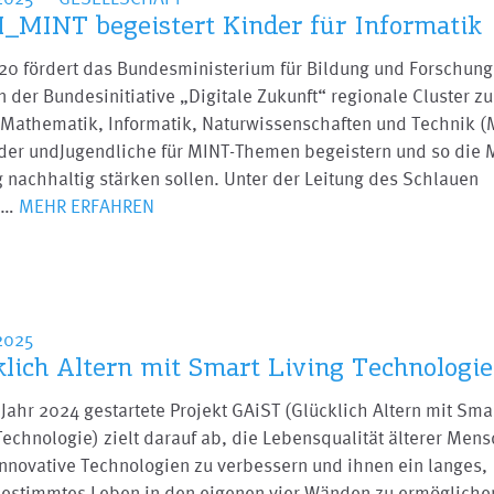
_MINT begeistert Kinder für Informatik
020 fördert das Bundesministerium für Bildung und Forschung
der Bundesinitiative „Digitale Zukunft“ regionale Cluster z
Mathematik, Informatik, Naturwissenschaften und Technik (
nder undJugendliche für MINT-Themen begeistern und so die 
 nachhaltig stärken sollen. Unter der Leitung des Schlauen
s…
MEHR ERFAHREN
2025
klich Altern mit Smart Living Technologi
Jahr 2024 gestartete Projekt GAiST (Glücklich Altern mit Sma
Technologie) zielt darauf ab, die Lebensqualität älterer Men
nnovative Technologien zu verbessern und ihnen ein langes,
bestimmtes Leben in den eigenen vier Wänden zu ermöglich