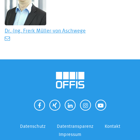
Dr.-Ing.
Frerk Müller-von Aschwege
Datenschutz
Datentransparenz
Kontakt
Impressum