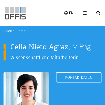
EN
HOME
OFFIS
Celia Nieto Agraz,
M.Eng.
Wissenschaftliche Mitarbeiterin
KONTAKTDATEN