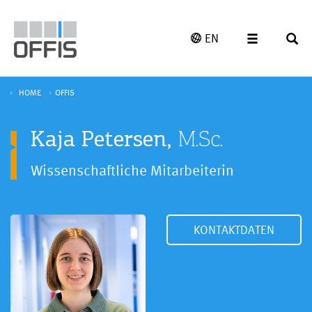
EN
HOME
OFFIS
Kaja Petersen,
M.Sc.
Wissenschaftliche Mitarbeiterin
KONTAKTDATEN