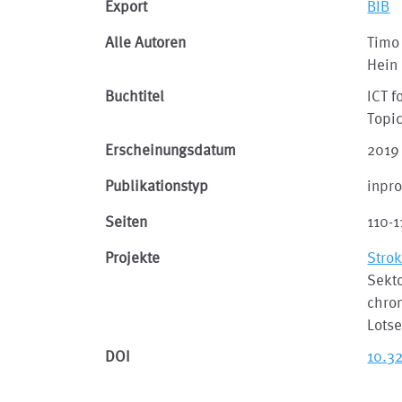
Export
BIB
Alle Autoren
Timo
Hein
Buchtitel
ICT f
Topic
Erscheinungsdatum
2019
Publikationstyp
inpr
Seiten
110-1
Projekte
Stro
Sekt
chro
Lotse
DOI
10.3