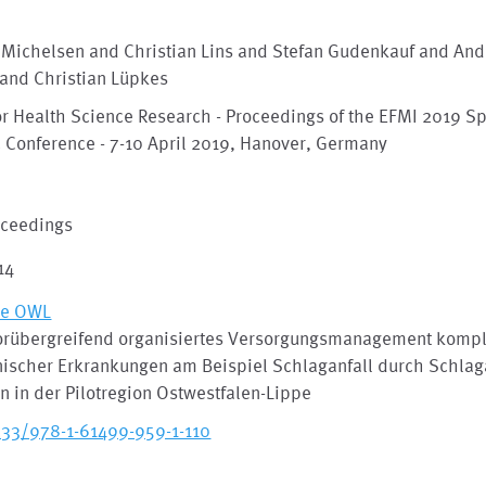
 Michelsen and Christian Lins and Stefan Gudenkauf and An
 and Christian Lüpkes
or Health Science Research - Proceedings of the EFMI 2019 S
 Conference - 7-10 April 2019, Hanover, Germany
oceedings
14
ke OWL
orübergreifend organisiertes Versorgungsmanagement komp
nischer Erkrankungen am Beispiel Schlaganfall durch Schlaga
n in der Pilotregion Ostwestfalen-Lippe
233/978-1-61499-959-1-110