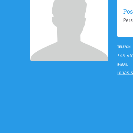
Pos
Per
TELEFON
+49 44
E-MAIL
jonas.s