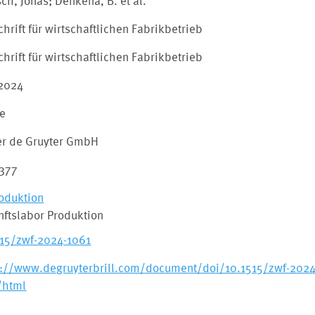
sch, Jonas; Denkena, B. et al.
chrift für wirtschaftlichen Fabrikbetrieb
chrift für wirtschaftlichen Fabrikbetrieb
 2024
le
er de Gruyter GmbH
377
roduktion
nftslabor Produktion
515/zwf-2024-1061
s://www.degruyterbrill.com/document/doi/10.1515/zwf-2024
/html