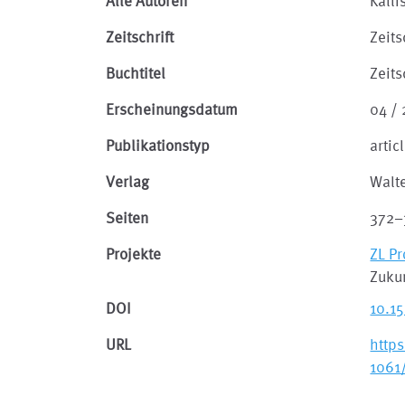
Alle Autoren
Kalli
Zeitschrift
Zeits
Buchtitel
Zeits
Erscheinungsdatum
04 /
Publikationstyp
artic
Verlag
Walt
Seiten
372–
Projekte
ZL P
Zuku
DOI
10.1
URL
http
1061