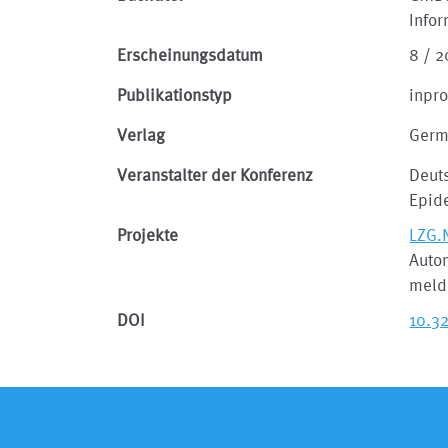
Info
Erscheinungsdatum
8 / 2
Publikationstyp
inpr
Verlag
Germ
Veranstalter der Konferenz
Deuts
Epid
Projekte
LZG.
Auto
melde
DOI
10.3