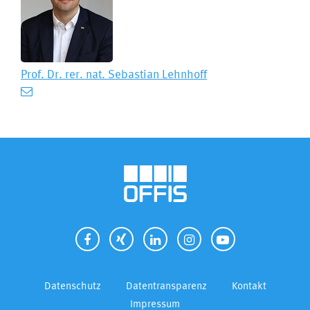
Prof. Dr. rer. nat.
Sebastian Lehnhoff
Datenschutz
Datentransparenz
Kontakt
Impressum