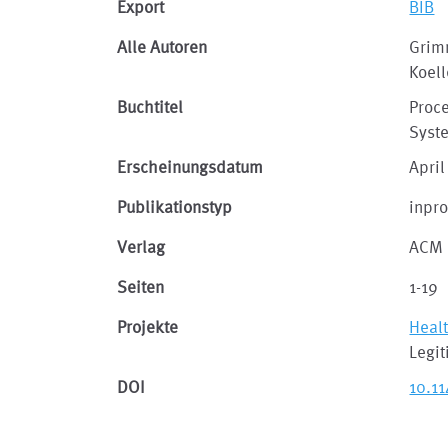
Export
BIB
Alle Autoren
Grim
Koell
Buchtitel
Proc
Syst
Erscheinungsdatum
April
Publikationstyp
inpr
Verlag
ACM
Seiten
1-19
Projekte
Heal
Legit
DOI
10.1