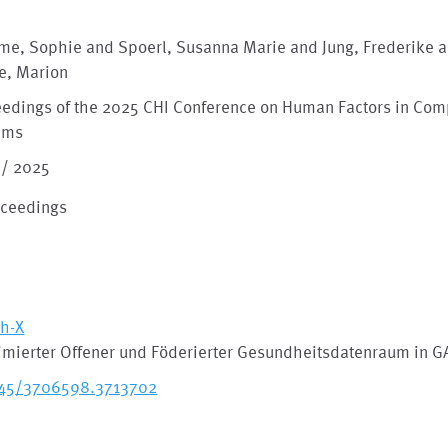
me, Sophie and Spoerl, Susanna Marie and Jung, Frederike 
e, Marion
eedings of the 2025 CHI Conference on Human Factors in Com
ems
 / 2025
oceedings
th-X
imierter Offener und Föderierter Gesundheitsdatenraum in G
145/3706598.3713702