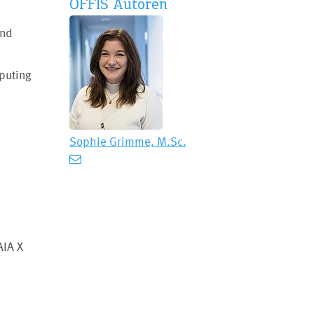
OFFIS Autoren
and
puting
Sophie Grimme, M.Sc.
AIA X