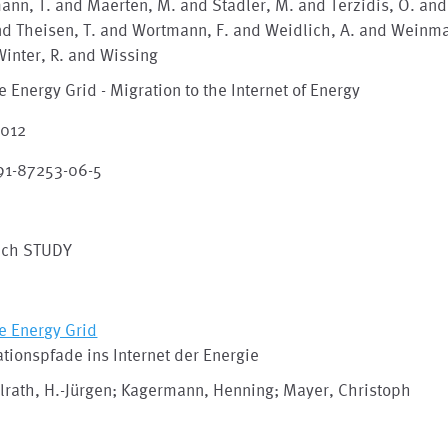
nn, T. and Maerten, M. and Stadler, M. and Terzidis, O. and
d Theisen, T. and Wortmann, F. and Weidlich, A. and Weinma
inter, R. and Wissing
e Energy Grid - Migration to the Internet of Energy
2012
91-87253-06-5
ech STUDY
e Energy Grid
tionspfade ins Internet der Energie
lrath, H.-Jürgen; Kagermann, Henning; Mayer, Christoph