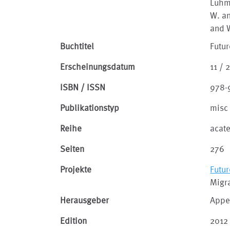
Luhma
W. an
and W
Buchtitel
Futur
Erscheinungsdatum
11 / 
ISBN / ISSN
978-
Publikationstyp
misc
Reihe
acat
Seiten
276
Projekte
Futur
Migra
Herausgeber
Appe
Edition
2012