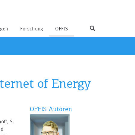
ngen
Forschung
OFFIS
nternet of Energy
OFFIS Autoren
off, S.
nd