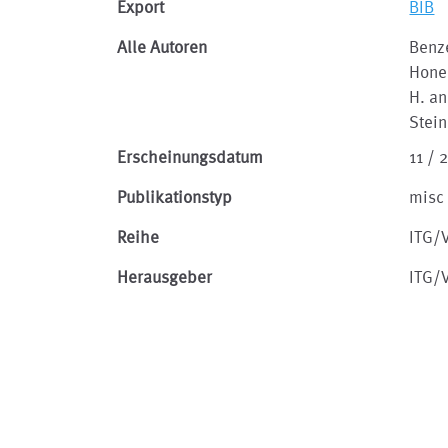
Export
BIB
Alle Autoren
Benze
Honec
H. an
Stein
Erscheinungsdatum
11 / 
Publikationstyp
misc
Reihe
ITG/
Herausgeber
ITG/