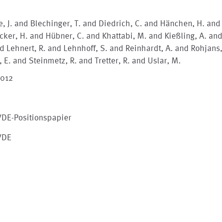
, J. and Blechinger, T. and Diedrich, C. and Hänchen, H. and
ker, H. and Hübner, C. and Khattabi, M. and Kießling, A. and
d Lehnert, R. and Lehnhoff, S. and Reinhardt, A. and Rohjans
, E. and Steinmetz, R. and Tretter, R. and Uslar, M.
2012
VDE-Positionspapier
VDE