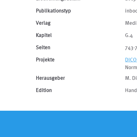
Publikationstyp
inbo
Verlag
Medi
Kapitel
G.4
Seiten
743-
Projekte
DIC
Norm
Herausgeber
M. Di
Edition
Hand