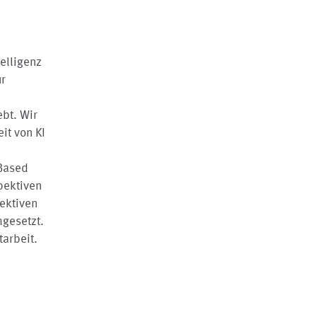
elligenz
ur
bt. Wir
it von KI
 Based
pektiven
ektiven
gesetzt.
tarbeit.