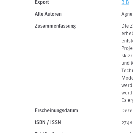
Export
BIB
Alle Autoren
Agnet
Zusammenfassung
Die Z
erheb
entst
Proj
skiz
und M
Tech
Mode
werd
werd
Es er
Erscheinungsdatum
Deze
ISBN / ISSN
2748