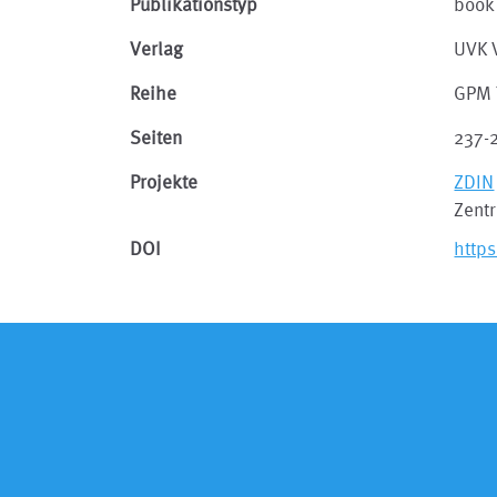
Publikationstyp
book
Verlag
UVK 
Reihe
GPM 
Seiten
237-
Projekte
ZDIN
Zentr
DOI
http