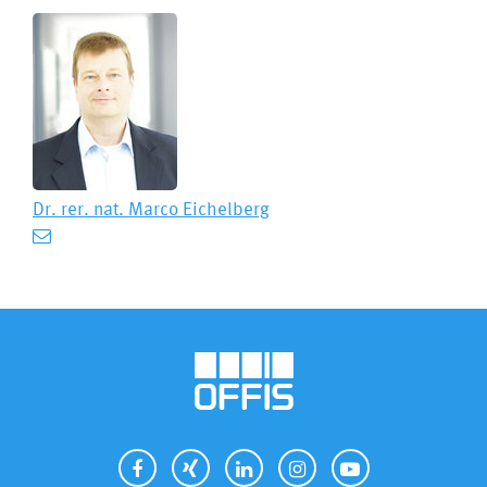
Dr. rer. nat.
Marco Eichelberg