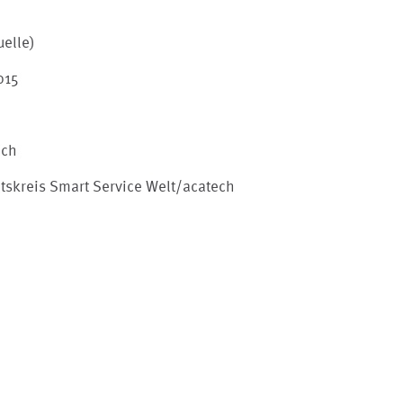
uelle)
015
ech
tskreis Smart Service Welt/acatech