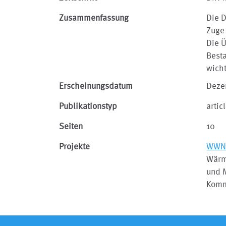
Zusammenfassung
Die D
Zuge 
Die Ü
Best
wicht
Erscheinungsdatum
Deze
Publikationstyp
artic
Seiten
10
Projekte
WW
Wärm
und 
Komm