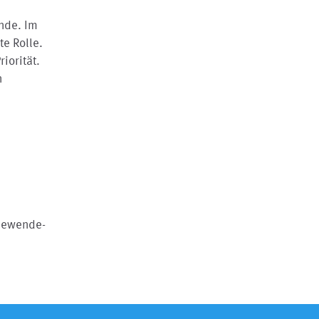
ende. Im
te Rolle.
iorität.
n
mewende-