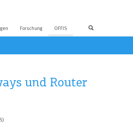
ngen
Forschung
OFFIS
ways und Router
S)