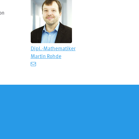
on
Dipl.-Mathematiker
Martin Rohde