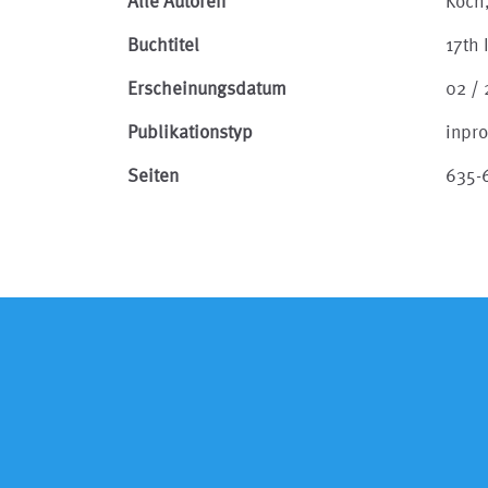
Alle Autoren
Koch
Buchtitel
17th 
Erscheinungsdatum
02 /
Publikationstyp
inpr
Seiten
635-