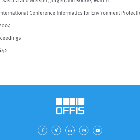
, Sascha and Meister, Jürgen and Rohde, Martin
International Conference Informatics for Environment Protecti
 2004
oceedings
642