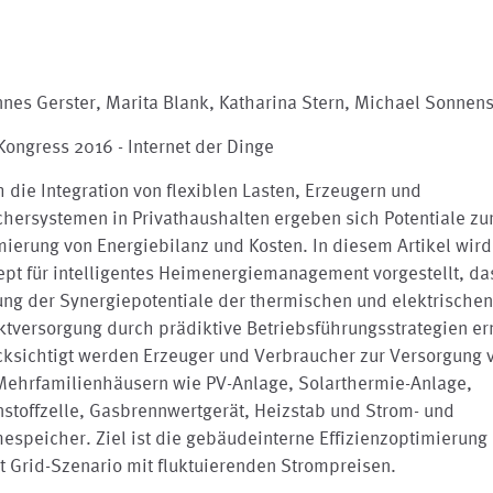
nes Gerster, Marita Blank, Katharina Stern, Michael Sonnen
ongress 2016 - Internet der Dinge
 die Integration von flexiblen Lasten, Erzeugern und
hersystemen in Privathaushalten ergeben sich Potentiale zu
ierung von Energiebilanz und Kosten. In diesem Artikel wird
pt für intelligentes Heimenergiemanagement vorgestellt, da
ung der Synergiepotentiale der thermischen und elektrische
tversorgung durch prädiktive Betriebsführungsstrategien er
ksichtigt werden Erzeuger und Verbraucher zur Versorgung v
Mehrfamilienhäusern wie PV-Anlage, Solarthermie-Anlage,
stoffzelle, Gasbrennwertgerät, Heizstab und Strom- und
speicher. Ziel ist die gebäudeinterne Effizienzoptimierung
 Grid-Szenario mit fluktuierenden Strompreisen.