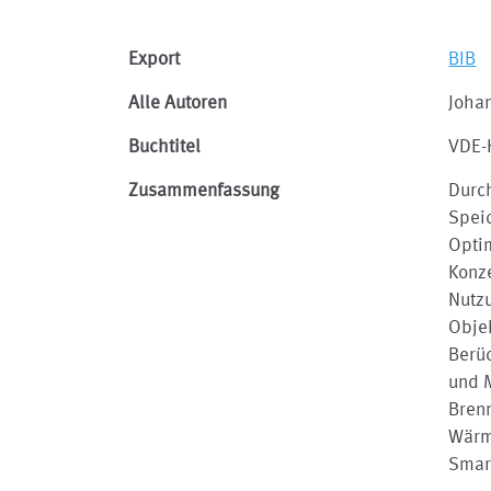
Export
BIB
Alle Autoren
Johan
Buchtitel
VDE-K
Zusammenfassung
Durch
Speic
Optim
Konze
Nutz
Objek
Berüc
und 
Brenn
Wärme
Smart