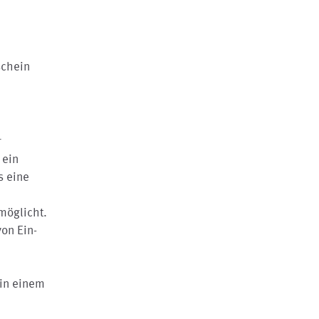
schein
r
 ein
s eine
n
möglicht.
on Ein-
 in einem