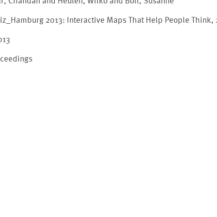
r, Chandan and Heuten, Wilko and Boll, Susanne
iz_Hamburg 2013: Interactive Maps That Help People Think,
013
oceedings