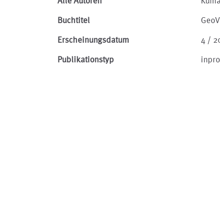
Alle Autoren
Kuma
Buchtitel
GeoV
Erscheinungsdatum
4 / 2
Publikationstyp
inpr