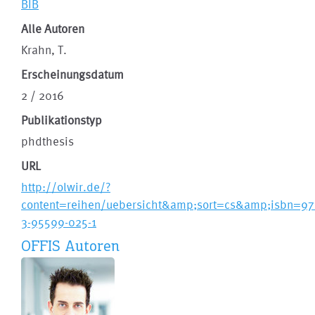
BIB
Alle Autoren
Krahn, T.
Erscheinungsdatum
2 / 2016
Publikationstyp
phdthesis
URL
http://olwir.de/?
content=reihen/uebersicht&amp;sort=cs&amp;isbn=97
3-95599-025-1
OFFIS Autoren