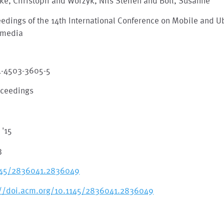
ke, Christoph and Worzyk, Nils Steffen and Boll, Susanne
edings of the 14th International Conference on Mobile and U
imedia
1-4503-3605-5
oceedings
'15
3
145/2836041.2836049
://doi.acm.org/10.1145/2836041.2836049