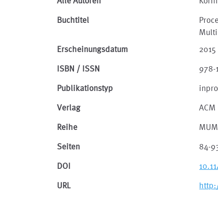
Alle Autoren
Korin
Buchtitel
Proce
Mult
Erscheinungsdatum
2015
ISBN / ISSN
978-
Publikationstyp
inpr
Verlag
ACM
Reihe
MUM 
Seiten
84-9
DOI
10.1
URL
http