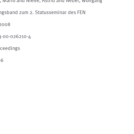
, Mario and Nieße, Astrid and Nebel, Wolfgang
ngsband zum 2. Statusseminar des FEN
 2008
3-00-026210-4
oceedings
06