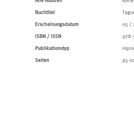
Alle Autoren
Korte
Buchtitel
Tagu
Erscheinungsdatum
05 /
ISBN / ISSN
978-
Publikationstyp
inpr
Seiten
95-1