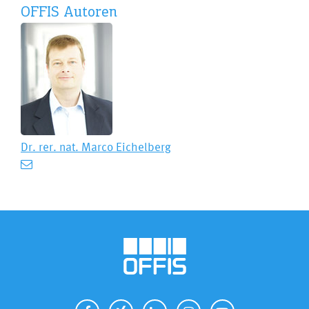
OFFIS Autoren
Dr. rer. nat.
Marco Eichelberg