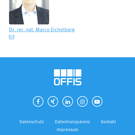
Dr. rer. nat.
Marco Eichelberg
Datenschutz
Datentransparenz
Kontakt
Impressum