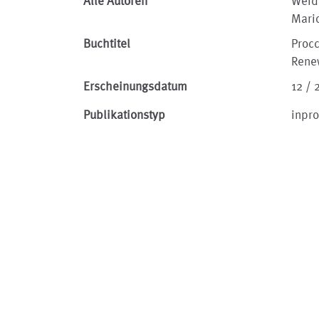
Alle Autoren
Weide
Mari
Buchtitel
Procc
Rene
Erscheinungsdatum
12 /
Publikationstyp
inpr