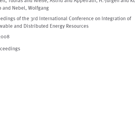
lt, Tobias and Nieße, Astrid and Appelrath, H.-Jürgen and Ko
o and Nebel, Wolfgang
edings of the 3rd International Conference on Integration of
wable and Distributed Energy Resources
 2008
oceedings