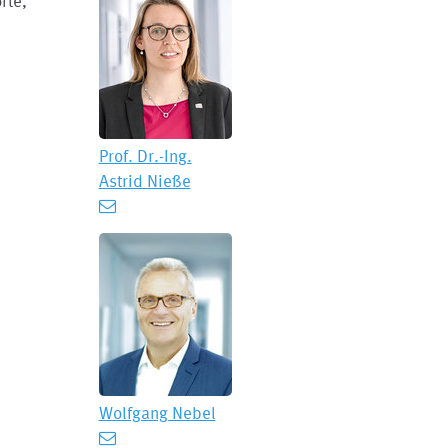
rte,
Prof. Dr.-Ing.
Astrid Nieße
Wolfgang Nebel