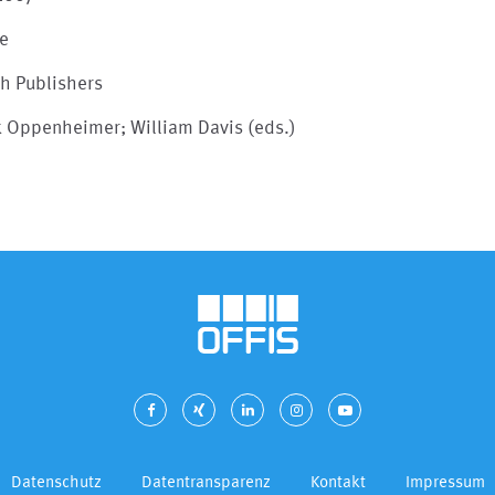
le
sh Publishers
k Oppenheimer; William Davis (eds.)
Datenschutz
Datentransparenz
Kontakt
Impressum