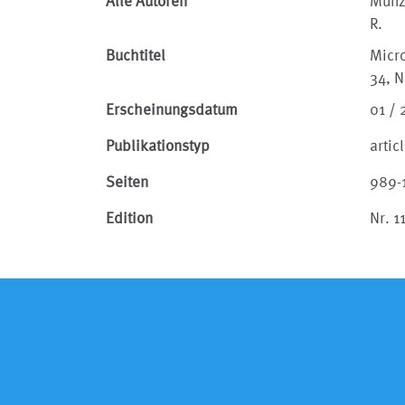
Alle Autoren
Münz
R.
Buchtitel
Micr
34, N
Erscheinungsdatum
01 /
Publikationstyp
artic
Seiten
989-
Edition
Nr. 1