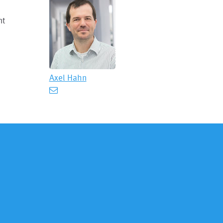
nt
Axel Hahn