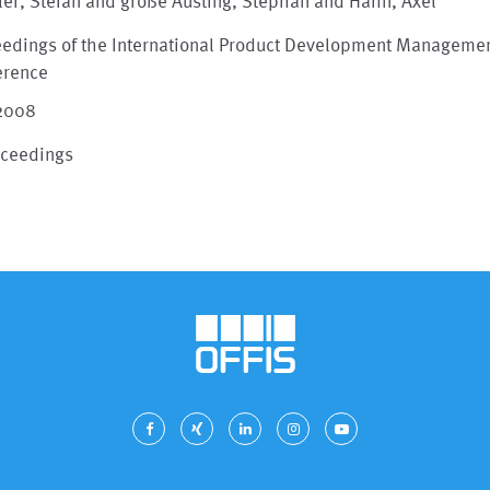
er, Stefan and große Austing, Stephan and Hahn, Axel
eedings of the International Product Development Manageme
erence
 2008
oceedings