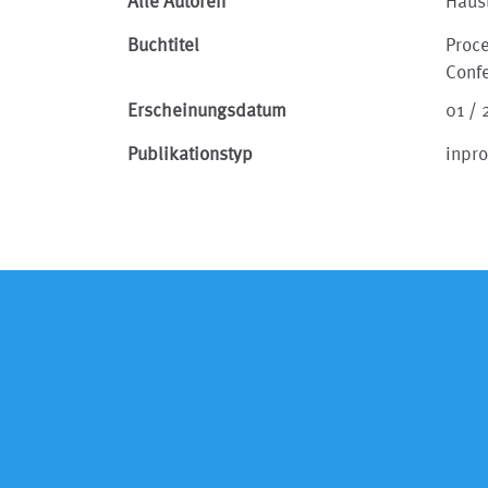
Alle Autoren
Häusl
Buchtitel
Proc
Conf
Erscheinungsdatum
01 /
Publikationstyp
inpr