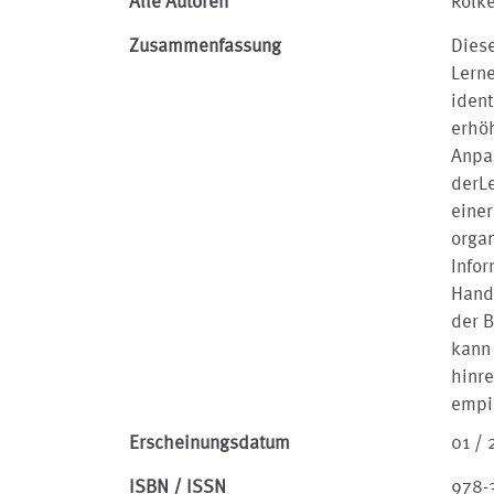
Alle Autoren
Rölke
Zusammenfassung
Diese
Lern
ident
erhö
Anpa
derL
einer
organ
Infor
Hand
der B
kann
hinr
empir
Erscheinungsdatum
01 / 
ISBN / ISSN
978-