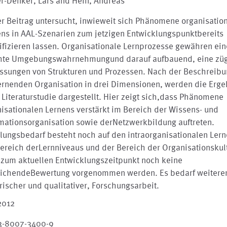
r-Denker, Lars and Hein, Andreas
r Beitrag untersucht, inwieweit sich Phänomene organisatio
ens in AAL-Szenarien zum jetzigen Entwicklungspunktbereits
ifizieren lassen. Organisationale Lernprozesse gewähren ein
hte Umgebungswahrnehmungund darauf aufbauend, eine zü
ssungen von Strukturen und Prozessen. Nach der Beschreib
ernenden Organisation in drei Dimensionen, werden die Erge
 Literaturstudie dargestellt. Hier zeigt sich,dass Phänomene
isationalen Lernens verstärkt im Bereich der Wissens- und
mationsorganisation sowie derNetzwerkbildung auftreten.
lungsbedarf besteht noch auf den intraorganisationalen Ler
ereich derLernniveaus und der Bereich der Organisationskult
 zum aktuellen Entwicklungszeitpunkt noch keine
eichendeBewertung vorgenommen werden. Es bedarf weiterer
ischer und qualitativer, Forschungsarbeit.
2012
3-8007-3400-9