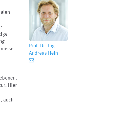
nalen
e
gige
ung
Prof. Dr.-Ing.
bnisse
Andreas Hein
nebenen,
ur. Hier
, auch