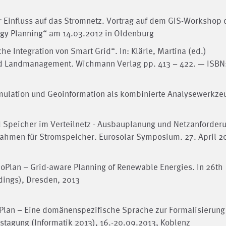
er Einfluss auf das Stromnetz. Vortrag auf dem GIS-Workshop 
rgy Planning“ am 14.03.2012 in Oldenburg
he Integration von Smart Grid“. In: Klärle, Martina (ed.)
und Landmanagement. Wichmann Verlag pp. 413 – 422. — ISBN
simulation und Geoinformation als kombinierte Analysewerkze
nd Speicher im Verteilnetz - Ausbauplanung und Netzanforder
srahmen für Stromspeicher. Eurosolar Symposium. 27. April 2
GeoPlan – Grid-aware Planning of Renewable Energies. In 26th
dings), Dresden, 2013
eoPlan – Eine domänenspezifische Sprache zur Formalisierung
stagung (Informatik 2013), 16.-20.09.2013, Koblenz