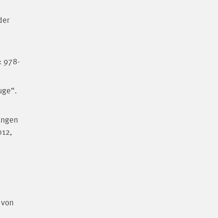
der
: 978-
uge“.
ungen
012,
 von