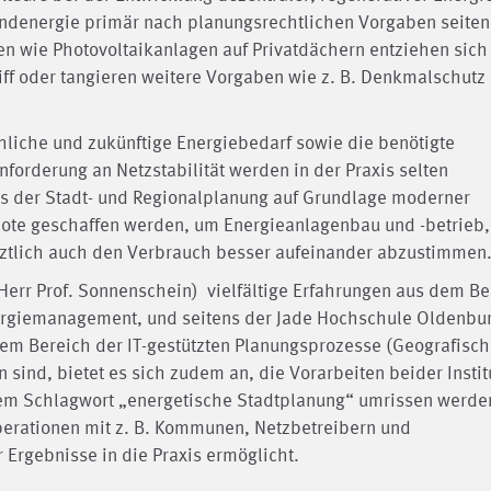
ndenergie primär nach planungsrechtlichen Vorgaben seiten
 wie Photovoltaikanlagen auf Privatdächern entziehen sich
ff oder tangieren weitere Vorgaben wie z. B. Denkmalschutz
chliche und zukünftige Energiebedarf sowie die benötigte
nforderung an Netzstabilität werden in der Praxis selten
s der Stadt- und Regionalplanung auf Grundlage moderner
te geschaffen werden, um Energieanlagenbau und -betrieb,
etztlich auch den Verbrauch besser aufeinander abzustimmen
Herr Prof. Sonnenschein) vielfältige Erfahrungen aus dem Be
ergiemanagement, und seitens der Jade Hochschule Oldenbur
dem Bereich der IT-gestützten Planungsprozesse (Geografisc
ind, bietet es sich zudem an, die Vorarbeiten beider Instit
em Schlagwort „energetische Stadtplanung“ umrissen werde
erationen mit z. B. Kommunen, Netzbetreibern und
 Ergebnisse in die Praxis ermöglicht.