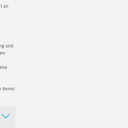
t an
ng und
ben
dene
e deren