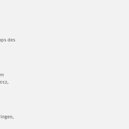
ops des
en
012,
ringen,