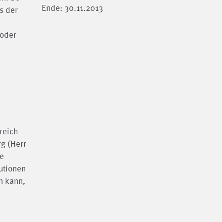
Ende: 30.11.2013
s der
 oder
.
reich
g (Herr
he
utionen
n kann,