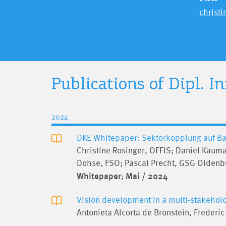
christi
Publications
of
Dipl. I
2024
DKE Whitepaper: Sektorkopplung auf Ba
Christine Rosinger, OFFIS; Daniel Kaum
Dohse, FSO; Pascal Precht, GSG Oldenbu
Whitepaper
;
Mai / 2024
Vision development in a multi-stakeholder
Antonieta Alcorta de Bronstein, Frederic