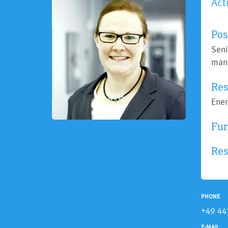
Act
Pos
Seni
man
Res
Ener
Fur
Res
PHONE
+49 44
E-MAIL