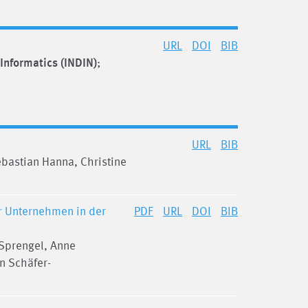
URL
DOI
BIB
 Informatics (INDIN)
;
URL
BIB
ebastian Hanna, Christine
ür Unternehmen in der
PDF
URL
DOI
BIB
 Sprengel, Anne
n Schäfer-