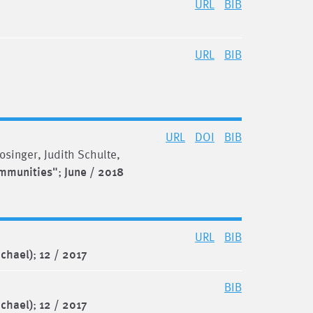
URL
BIB
URL
BIB
URL
DOI
BIB
singer, Judith Schulte,
ommunities"
;
June / 2018
URL
BIB
ichael)
;
12 / 2017
BIB
ichael)
;
12 / 2017