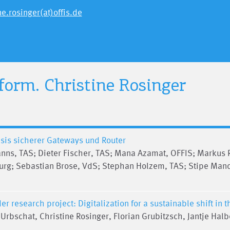
ne.rosinger(at)offis.de
nform.
Christine Rosinger
sis sicherer Gateways und Router
anns, TAS; Dieter Fischer, TAS; Mana Azamat, OFFIS; Markus 
rg; Sebastian Brose, VdS; Stephan Holzem, TAS; Stipe Mand
 research project: Digitalization for a sustainable shift in t
 Urbschat, Christine Rosinger, Florian Grubitzsch, Jantje Hal