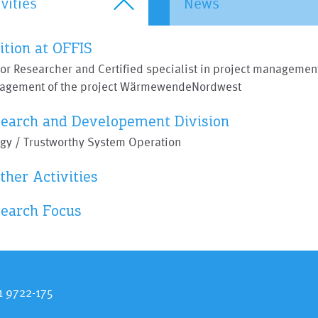
ivities
News
ition at OFFIS
or Researcher and Certified specialist in project managemen
agement of the project WärmewendeNordwest
earch and Developement Division
gy / Trustworthy System Operation
ther Activities
earch Focus
1 9722-175