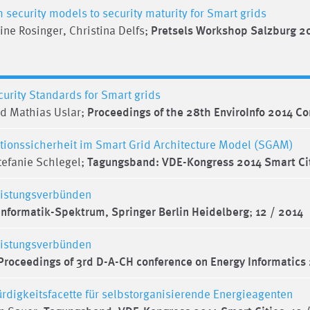
security models to security maturity for Smart grids
ine Rosinger, Christina Delfs;
Pretsels Workshop Salzburg 2
curity Standards for Smart grids
nd Mathias Uslar;
Proceedings of the 28th EnviroInfo 2014 C
tionssicherheit im Smart Grid Architecture Model (SGAM)
tefanie Schlegel;
Tagungsband: VDE-Kongress 2014 Smart Ci
eistungsverbünden
Informatik-Spektrum, Springer Berlin Heidelberg
;
12 / 2014
eistungsverbünden
Proceedings of 3rd D-A-CH conference on Energy Informatics 
rdigkeitsfacette für selbstorganisierende Energieagenten