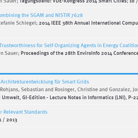
en Sauer;
Tagungsband: VDE-Kongress 2014 Smart Cities
;
10 
 Combining the SGAM and NISTIR 7628
tefanie Schlegel;
2014 IEEE 38th Annual International Compu
 Trustworthiness for Self-Organizing Agents in Energy Coaliti
gen Sauer;
Proceedings of the 28th EnviroInfo 2014 Conferenc
Architekturentwicklung für Smart Grids
 Rohjans, Sebastian and Rosinger, Christine and Gonzalez, J
mwelt, GI-Edition - Lecture Notes in Informatics (LNI), P-2
er Relevant Standards
1 / 2013