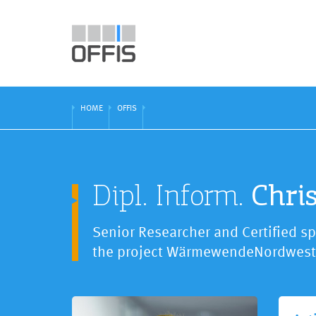
HOME
OFFIS
Chris
Dipl. Inform.
Senior Researcher and Certified s
the project WärmewendeNordwest