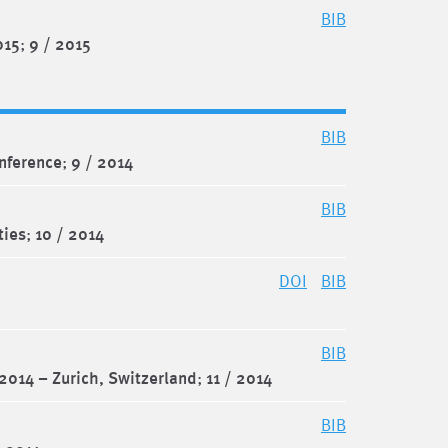
BIB
015
;
9 / 2015
BIB
onference
;
9 / 2014
BIB
ties
;
10 / 2014
DOI
BIB
BIB
2014 – Zurich, Switzerland
;
11 / 2014
BIB