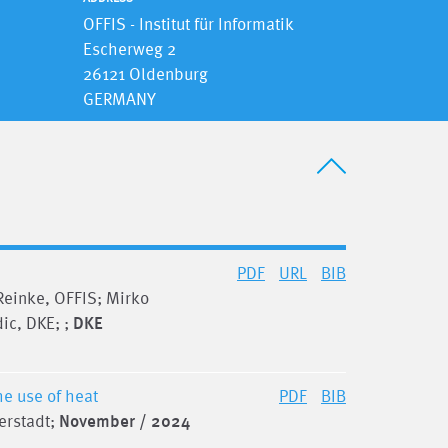
OFFIS - Institut für Informatik
Escherweg 2
26121 Oldenburg
GERMANY
PDF
URL
BIB
Reinke, OFFIS; Mirko
ic, DKE; ;
DKE
he use of heat
PDF
BIB
berstadt;
November / 2024