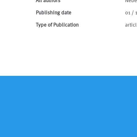
All authors
Nebe
Publishing date
01 /
Type of Publication
artic