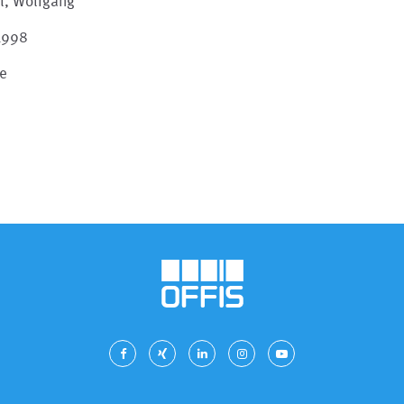
l, Wolfgang
 1998
le