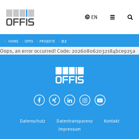
EN
HOME
OFFIS
PROJEKTE
ZLE
Oops, an error occurred! Code: 202608062032184bce925a
Datenschutz
Datentransparenz
Kontakt
Impressum