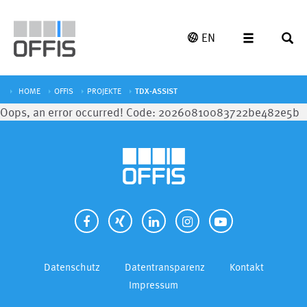
EN
HOME
OFFIS
PROJEKTE
TDX-ASSIST
Oops, an error occurred! Code: 20260810083722be482e5b
Datenschutz
Datentransparenz
Kontakt
Impressum