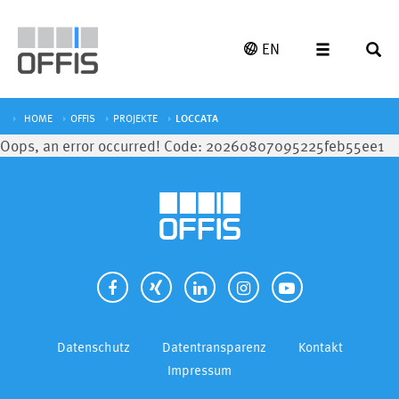
EN
HOME
OFFIS
PROJEKTE
LOCCATA
Oops, an error occurred! Code: 20260807095225feb55ee1
Datenschutz
Datentransparenz
Kontakt
Impressum