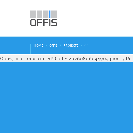
CSE
HOME
OFFIS
PROJEKTE
Oops, an error occurred! Code: 202608060449043a0cc3d6