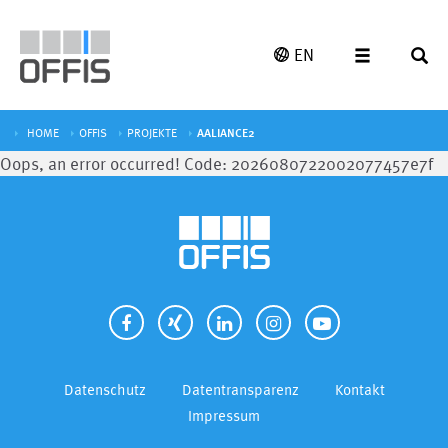
EN
HOME
OFFIS
PROJEKTE
AALIANCE2
Oops, an error occurred! Code: 2026080722002077457e7f
Datenschutz
Datentransparenz
Kontakt
Impressum