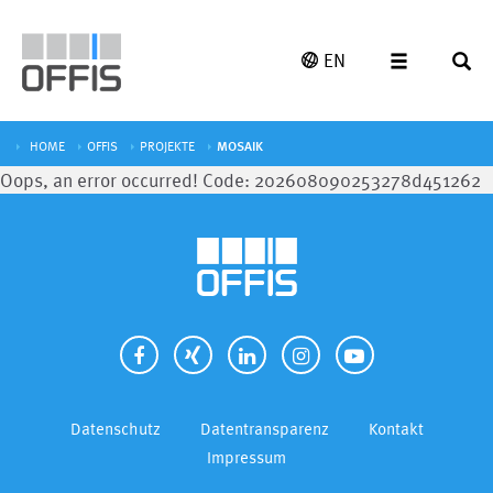
EN
HOME
OFFIS
PROJEKTE
MOSAIK
Oops, an error occurred! Code: 202608090253278d451262
Datenschutz
Datentransparenz
Kontakt
Impressum