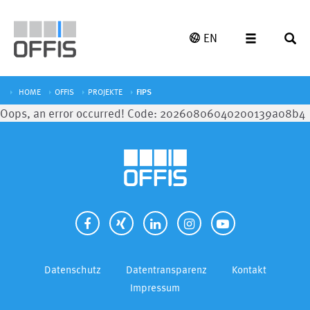
EN
HOME
OFFIS
PROJEKTE
FIPS
Oops, an error occurred! Code: 20260806040200139a08b4
Datenschutz
Datentransparenz
Kontakt
Impressum