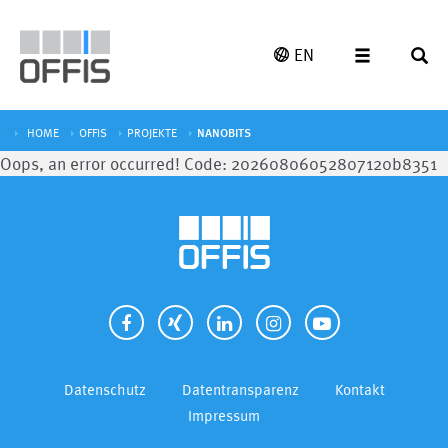
EN
HOME
OFFIS
PROJEKTE
NANOBITS
Oops, an error occurred! Code: 20260806052807120b8351
Datenschutz
Datentransparenz
Kontakt
Impressum