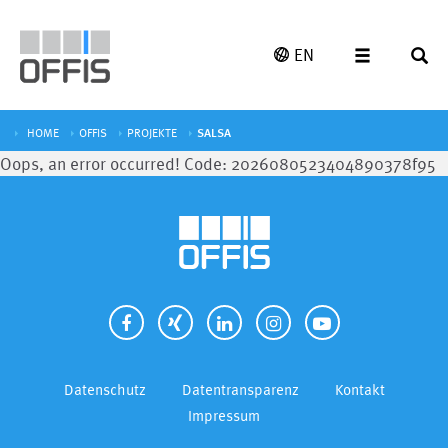
EN
HOME
OFFIS
PROJEKTE
SALSA
Oops, an error occurred! Code: 2026080523404890378f95
Datenschutz
Datentransparenz
Kontakt
Impressum