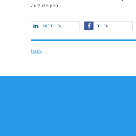
aufzuzeigen.
MITTEILEN
TEILEN
back