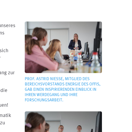
unseres
ns
sich
r
ang zur
PROF. ASTRID NIESSE, MITGLIED DES B
EREICHSVORSTANDS ENERGIE DES OFFIS, G
AB EINEN INSPIRIERENDEN EINBLICK IN I
 die
HREN WERDEGANG UND IHRE F
ORSCHUNGSARBEIT.
uen!
rmatik
 zu