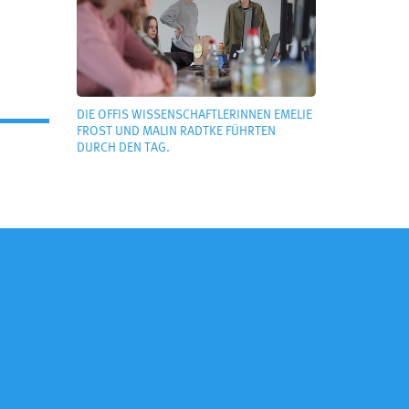
DIE OFFIS WISSENSCHAFTLERINNEN EMELIE
FROST UND MALIN RADTKE FÜHRTEN
DURCH DEN TAG.